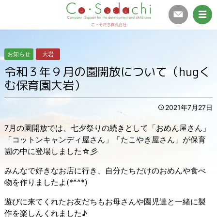
お知らせ
大岩
令和３年９月の園開放について（hugく
む保育園大岩）
2021年7月27日
7月の園開放では、七夕祭りの続きとして「おめん屋さん」
「コットンキャンディ屋さん」「たこやき屋さん」が保育
園の中に登場しました☆彡
みんなで好きなお店に行き、自分たちだけのおめんや食べ
物を作りましたよ(*^^*)
遊びに来てくれたお友だちもお母さんや園児達と一緒に製
作を楽しんくれました♪