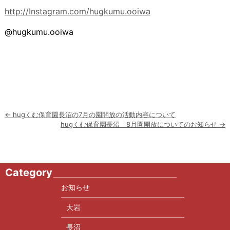
http://Instagram.com/hugkumu.ooiwa
@hugkumu.ooiwa
投
←
hugくむ保育園長沼の7月の園開放の活動内容について
稿
hugくむ保育園長沼 8月園開放についてのお知らせ
→
ナ
ビ
ゲ
ー
Category
シ
ョ
お知らせ
ン
大岩
長沼