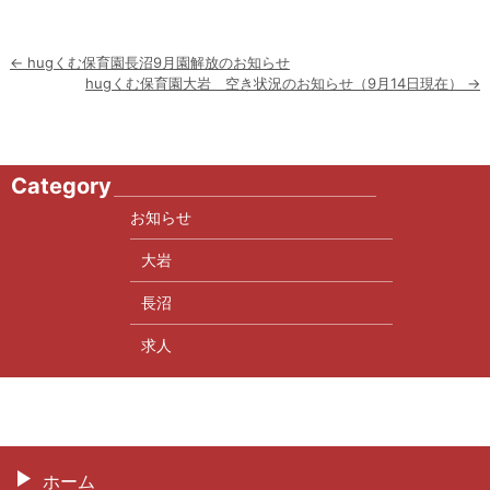
投
←
hugくむ保育園長沼9月園解放のお知らせ
稿
hugくむ保育園大岩 空き状況のお知らせ（9月14日現在）
→
ナ
ビ
ゲ
ー
Category
シ
ョ
お知らせ
ン
大岩
長沼
求人
ホーム