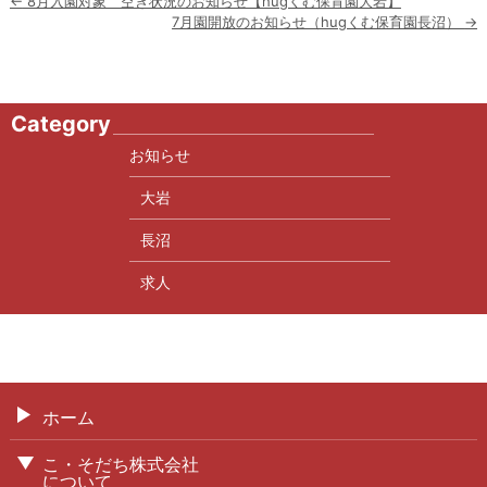
投
←
8月入園対象 空き状況のお知らせ【hugくむ保育園大岩】
稿
7月園開放のお知らせ（hugくむ保育園長沼）
→
ナ
ビ
ゲ
ー
Category
シ
ョ
お知らせ
ン
大岩
長沼
求人
ホーム
こ・そだち株式会社
について