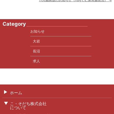
11月園開放のお知らせ（hugくむ保育園長沼）
→
ナ
ビ
ゲ
ー
Category
シ
ョ
お知らせ
ン
大岩
長沼
求人
ホーム
こ・そだち株式会社
について