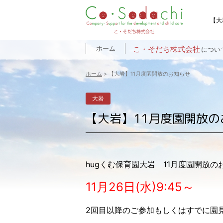
【大
ホーム
こ・そだち株式会社
につい
事業理念
会社概要
ホーム
>
【大岩】11月度園開放のお知らせ
大岩
【大岩】11月度園開放の
hugくむ保育園大岩 11月度園開放
11月26日(水)9:45～
2回目以降のご参加もしくはすでに園