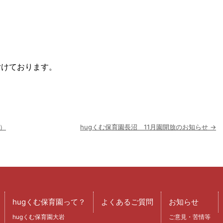
付けております。
）
hugくむ保育園長沼 11月園開放のお知らせ
→
hugくむ保育園って？
よくあるご質問
お知らせ
hugくむ保育園大岩
ご意見・苦情等