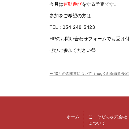
今月は
運動遊び
をする予定です。
参加をご希望の方は
TEL：054-248-5423
HPのお問い合わせフォームでも受け
ぜひご参加ください😊
投
←
10月の園開放について（hugくむ保育園長沼
稿
ナ
ビ
ゲ
ー
シ
ョ
ホーム
こ・そだち株式会社
ン
について