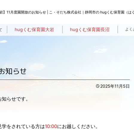
岩】11月度園開放のお知らせ | こ・そだち株式会社｜静岡市の hugくむ保育園（
hugくむ保育園大岩
hugくむ保育園長沼
よく
て
一日の流れ・年間行事
hugくむ保育園って？
給食・おやつの特徴
保護者さま専用
スタッフ紹介
入園のご案内
一日の流れ・年間行事
hugくむ保育園って？
給食・おやつの特徴
保護者さま専用
スタッフ紹介
入園のご案内
お知らせ
2025年11月5日
のお知らせです。
見学をされている方は
10:00
にお越しください。